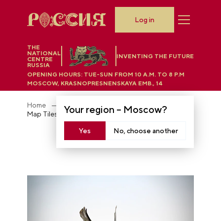
Log in
THE
NATIONAL
INVENTING THE FUTURE
CENTRE
RUSSIA
OPENING HOURS:
TUE-SUN FROM 10 A.M. TO 8 P.M
MOSCOW, KRASNOPRESNENSKAYA EMB., 14
Home
Exposition "Legacy for the Future"
Your region –
Moscow
?
Map Tiles
Yes
No, choose another