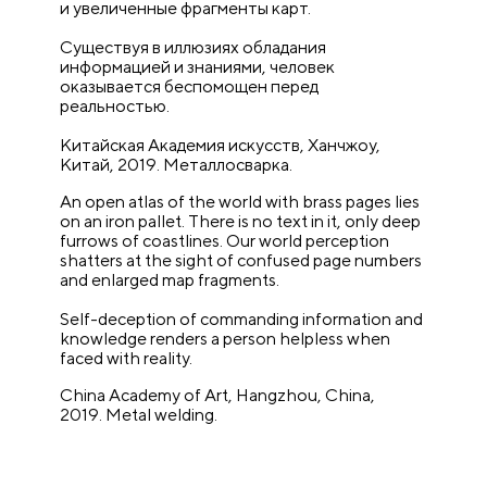
и увеличенные фрагменты карт.
Существуя в иллюзиях обладания
информацией и знаниями, человек
оказывается беспомощен перед
реальностью.
Китайская Академия искусств, Ханчжоу,
Китай,
2019. Металлосварка.
An open atlas of the world with brass pages lies
on an iron pallet. There is no text in it, only deep
furrows of coastlines. Our world perception
shatters at the sight of confused page numbers
and enlarged map fragments.
Self-deception of commanding information and
knowledge renders a person helpless when
faced with reality.
China Academy of Art, Hangzhou, China,
2019.
Metal welding.