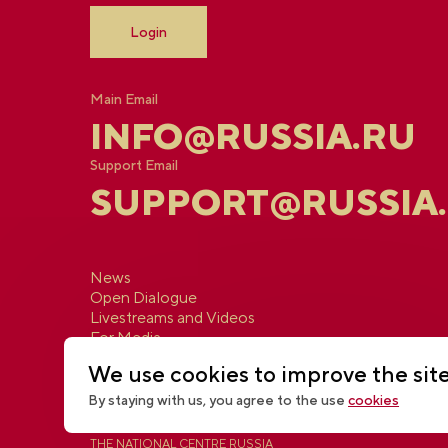
Login
Main Email
INFO@RUSSIA.RU
Support Email
SUPPORT@RUSSIA
News
Open Dialogue
Livestreams and Videos
For Media
Contacts
We use cookies to improve the sit
By staying with us, you agree to the use
cookies
THE NATIONAL CENTRE RUSSIA