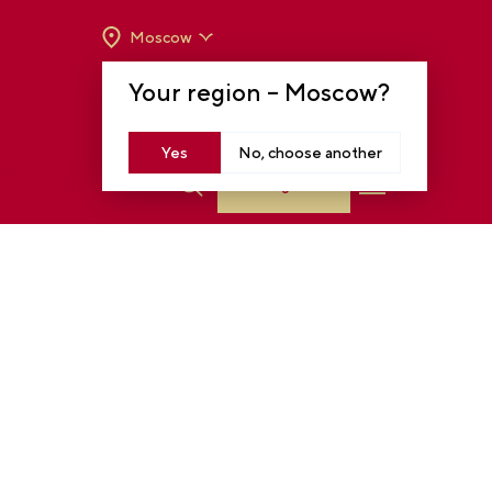
Moscow
OPENING HOURS:
TUE-SUN FROM 10 A.M.
Your region –
Moscow
?
TO 8 P.M
MOSCOW, KRASNOPRESNENSKAYA EMB.,
14
Yes
No, choose another
Log in