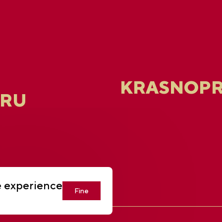
KRASNOPR
.RU
e experience
Fine