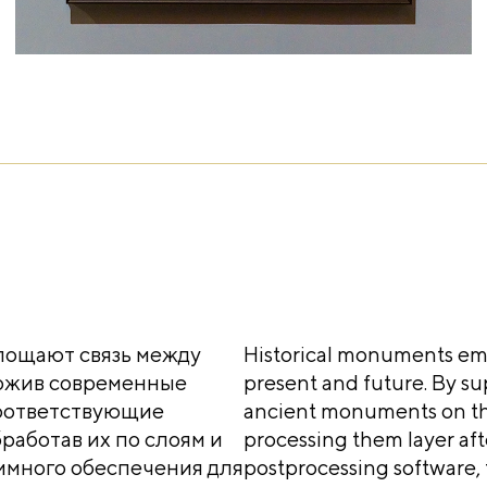
лощают связь между
Historical monuments emb
ожив современные
present and future. By 
соответствующие
ancient monuments on the
работав их по слоям и
processing them layer af
ммного обеспечения для
postprocessing software, 