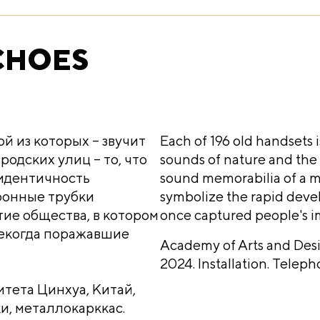
CHOES
ой из которых – звучит
Each of 196 old handsets i
родских улиц – то, что
sounds of nature and the 
идентичность
sound memorabilia of a 
фонные трубки
symbolize the rapid devel
ие общества, в котором
once captured people's im
некогда поражавшие
Academy of Arts and Desi
2024.
Installation. Telep
итета Цинхуа, Китай,
и, металлокарккас.