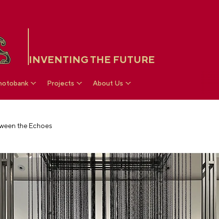
INVENTING THE FUTURE
hotobank
Projects
About Us
ween the Echoes