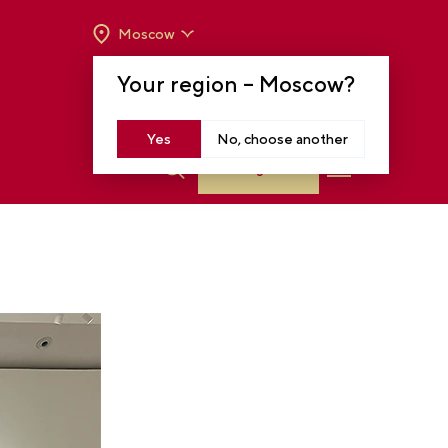
Moscow
OPENING HOURS:
TUE-SUN FROM 10 A.M.
Your region –
Moscow
?
TO 8 P.M
MOSCOW, KRASNOPRESNENSKAYA EMB.,
14
Yes
No, choose another
Log in