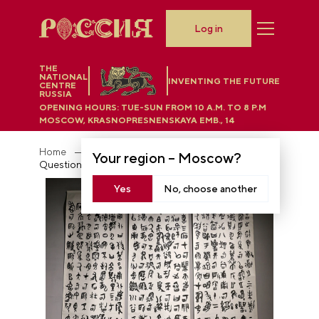
Log in
THE
NATIONAL
INVENTING THE FUTURE
CENTRE
RUSSIA
OPENING HOURS:
TUE-SUN FROM 10 A.M. TO 8 P.M
MOSCOW, KRASNOPRESNENSKAYA EMB., 14
Home
Exposition "Legacy for the Future"
Your region –
Moscow
?
Questioning the Heaven
Yes
No, choose another