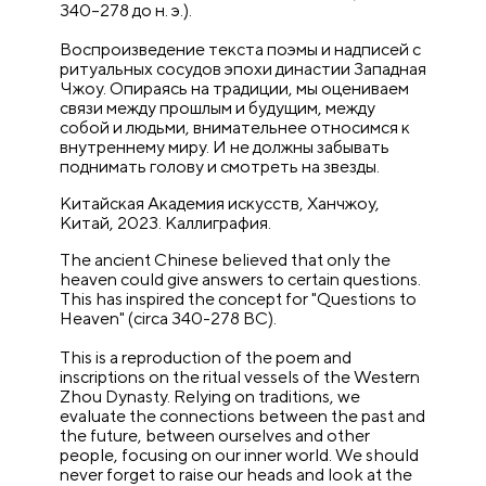
340–278 до н. э.).
Воспроизведение текста поэмы и надписей с
ритуальных сосудов эпохи династии Западная
Чжоу. Опираясь на традиции, мы оцениваем
связи между прошлым и будущим, между
собой и людьми, внимательнее относимся к
внутреннему миру. И не должны забывать
поднимать голову и смотреть на звезды.
Китайская Академия искусств, Ханчжоу,
Китай,
2023. Каллиграфия.
The ancient Chinese believed that only the
heaven could give answers to certain questions.
This has inspired the concept for "Questions to
Heaven" (circa 340-278 BC).
This is a reproduction of the poem and
inscriptions on the ritual vessels of the Western
Zhou Dynasty. Relying on traditions, we
evaluate the connections between the past and
the future, between ourselves and other
people, focusing on our inner world. We should
never forget to raise our heads and look at the